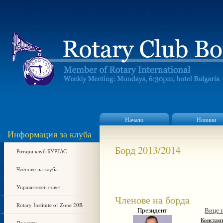
Начало
Новини
Информация за клуба
Борд 2013/2014
Ротари клуб БУРГАС
Членове на клуба
Управителен съвет
Членове на борда
Rotary Institute of Zone 20B
Президент
Вице 
Констан
Проекти