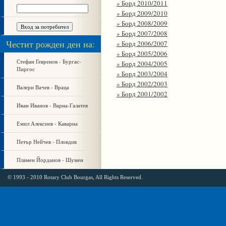
» Борд 2010/2011
» Борд 2009/2010
» Борд 2008/2009
» Борд 2007/2008
Честит рожден ден на:
» Борд 2006/2007
» Борд 2005/2006
Стефан Гевренов - Бургас-
» Борд 2004/2005
Пиргос
» Борд 2003/2004
» Борд 2002/2003
Валери Вачев - Враца
» Борд 2001/2002
Иван Иванов - Варна-Галатея
Емил Алексиев - Каварна
Петър Нейчев - Пловдив
Пламен Йорданов - Шумен
© 1993 - 2010 Rotary Club Bourgas, All Rights Reserved.