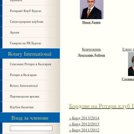
Ротаракт Клуб Бургас
Спонсорирани клубове
Иван Данев
Архив
Галерии на РК Бургас
Ковчежник
Елект 
Rotary International
Драгомир Добрев
Списание Ротари в България
Ротари в България
Стоянка
Rotary International
Партньорски връзки
Бордове на Ротари клуб 
Клубен бюлетин
Вход за членове
» Борд 2013/2014
» Борд 2012/2013
» Борд 2011/2012