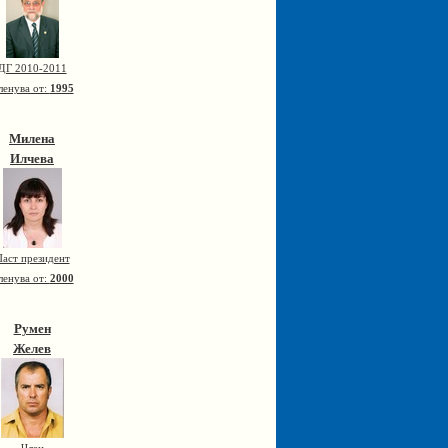
ДГ 2010-2011
ленува от:
1995
Милена
Илчева
аст президент
ленува от:
2000
Румен
Желев