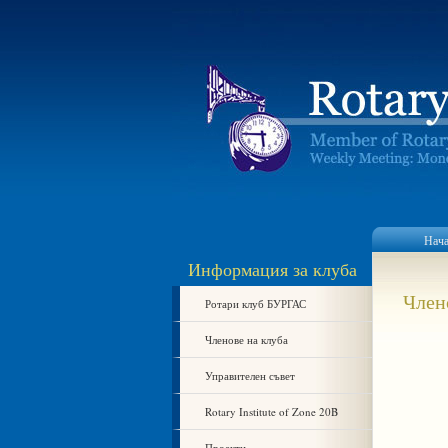
Нач
Информация за клуба
Член
Ротари клуб БУРГАС
Членове на клуба
Управителен съвет
Rotary Institute of Zone 20B
Проекти