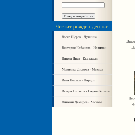
Честит рожден ден на:
Васил Щерев - Дупница
Предс
Виктория Чобанова - Ихтиман
Чл
Никола Янев - Кърджали
Мариянка Дилкова - Мездра
Иван Нешков - Пирдоп
Валери Стоянов - София-Витоша
Цер
Николай Демирев - Хасково
Чл