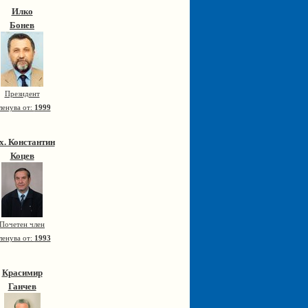
Илко
Бонев
Президент
ленува от:
1999
х. Константин
Коцев
Почетен член
ленува от:
1993
Красимир
Ганчев