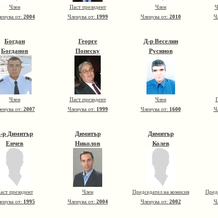
Член
Паст президент
Член
Ч
енува от:
2004
Членува от:
1999
Членува от:
2010
Ч
Богдан
Георге
Д-р Веселин
Богданов
Попеску
Русинов
Член
Паст президент
Член
П
енува от:
2007
Членува от:
1999
Членува от:
1600
Ч
-р Димитър
Димитър
Димитър
Енчев
Николов
Колев
аст президент
Член
Председател на комисия
Пред
енува от:
1995
Членува от:
2004
Членува от:
2002
Ч