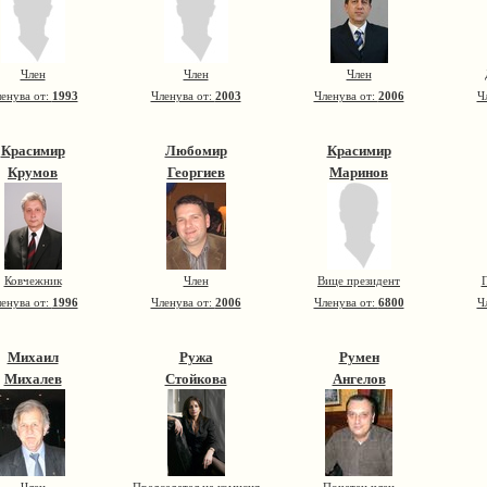
Член
Член
Член
енува от:
1993
Членува от:
2003
Членува от:
2006
Ч
Красимир
Любомир
Красимир
Крумов
Георгиев
Маринов
Ковчежник
Член
Вице президент
П
енува от:
1996
Членува от:
2006
Членува от:
6800
Ч
Михаил
Ружа
Румен
Михалев
Стойкова
Ангелов