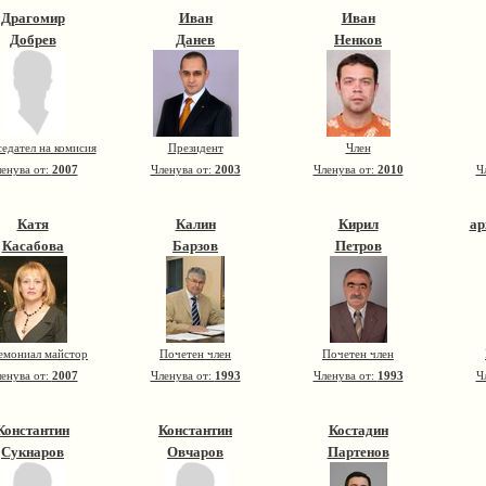
Драгомир
Иван
Иван
Добрев
Данев
Ненков
едател на комисия
Президент
Член
енува от:
2007
Членува от:
2003
Членува от:
2010
Ч
Катя
Калин
Кирил
ар
Касабова
Барзов
Петров
емониал майстор
Почетен член
Почетен член
енува от:
2007
Членува от:
1993
Членува от:
1993
Ч
Константин
Константин
Костадин
Сукнаров
Овчаров
Партенов