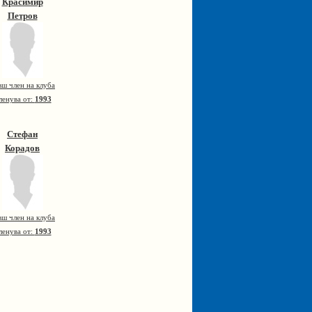
Красимир
Петров
вш член на клуба
ленува от:
1993
Стефан
Корадов
вш член на клуба
ленува от:
1993