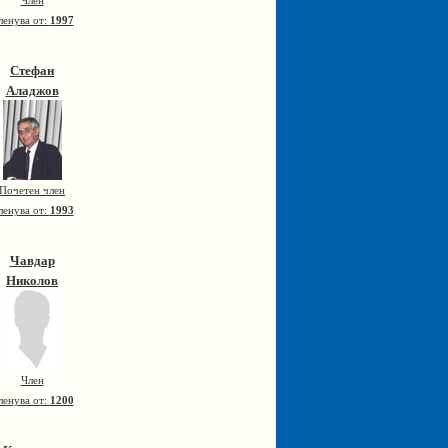
Член
ленува от:
1997
Стефан
Аладжов
Почетен член
ленува от:
1993
Чавдар
Николов
Член
ленува от:
1200