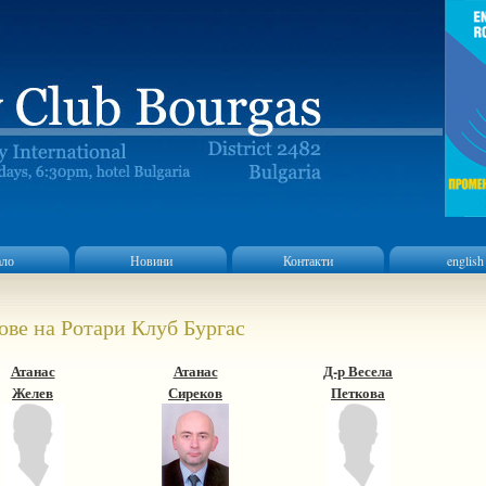
ало
Новини
Контакти
english
ове на Ротари Клуб Бургас
Атанас
Атанас
Д-р Весела
Желев
Сиреков
Петкова