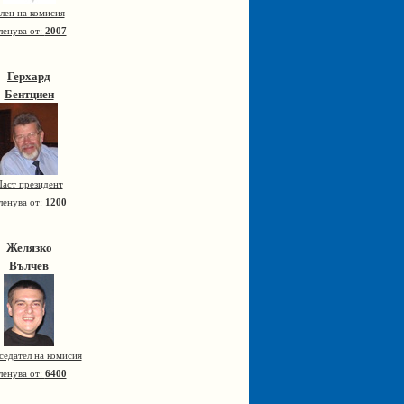
лен на комисия
ленува от:
2007
Герхард
Бентциен
аст президент
ленува от:
1200
Желязко
Вълчев
седател на комисия
ленува от:
6400