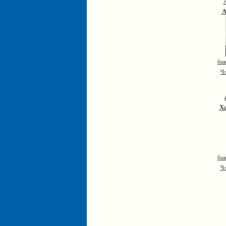
А
бив
Чл
Х
бив
Чл