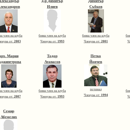
Александър
д-р Димитър
Димитър
лександров
Илиев
Събков
ш член на клуба
бивш член на клуба
бивш член на клуба
би
енува от:
2003
Членува от:
1993
Членува от:
2001
Ч
арх. Мария
Тодор
Петко
аджипетрова
Атанасов
Йовчев
починал
ш член на клуба
бивш член на клуба
би
Членува от:
1994
енува от:
2007
Членува от:
1993
Ч
Семир
Абемелих