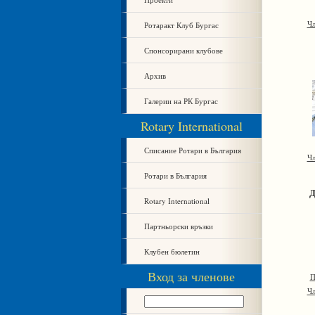
Ротаракт Клуб Бургас
Чл
Спонсорирани клубове
Архив
Галерии на РК Бургас
Rotary International
Списание Ротари в България
Чл
Ротари в България
Д
Rotary International
Партньорски връзки
Клубен бюлетин
Вход за членове
П
Чл