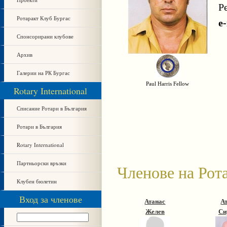
Р
Ротаракт Клуб Бургас
e
Спонсорирани клубове
Архив
Галерии на РК Бургас
Paul Harris Fellow
Rotary International
Списание Ротари в България
Ротари в България
Rotary International
Партньорски връзки
Членове на Рот
Клубен бюлетин
Вход за членове
Атанас
А
Желев
Си