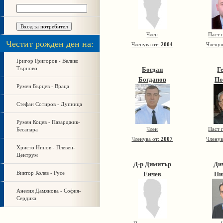
Член
Паст 
Честит рожден ден на:
Членува от:
2004
Членув
Григор Григоров - Велико
Търново
Богдан
Г
Богданов
По
Румен Бърцев - Враца
Стефан Сотиров - Дупница
Румен Коцев - Пазарджик-
Бесапара
Член
Паст 
Членува от:
2007
Членув
Христо Нинов - Плевен-
Центрум
Д-р Димитър
Ди
Виктор Колев - Русе
Енчев
Ни
Анелия Дамянова - София-
Сердика