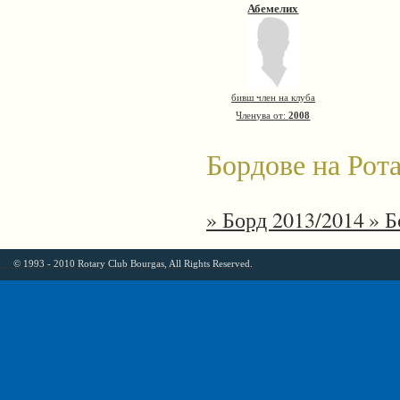
Абемелих
бивш член на клуба
Членува от:
2008
Бордове на Рота
» Борд 2013/2014
» Б
© 1993 - 2010 Rotary Club Bourgas, All Rights Reserved.