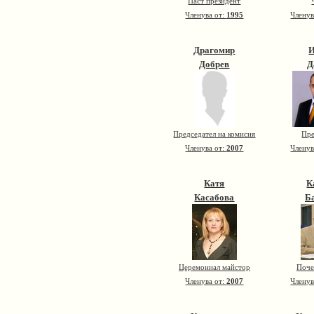
Паст президент
Членува от:
1995
Членув
Драгомир
Добрев
Д
Председател на комисия
Пре
Членува от:
2007
Членув
Катя
К
Касабова
Б
Церемониал майстор
Поче
Членува от:
2007
Членув