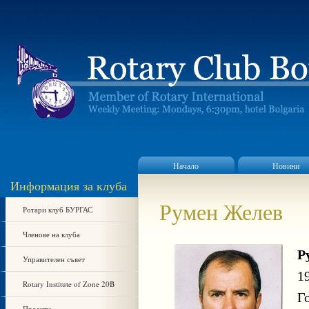
Начало
Новини
Информация за клуба
Румен Желев
Ротари клуб БУРГАС
Членове на клуба
Р
Управителен съвет
1
Rotary Institute of Zone 20B
Г
Проекти