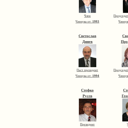
Член
Председат
Членува от:
1993
Членув
Светослав
Св
Динев
Про
Паст президент
Председат
Членува от:
1994
Членув
Стефко
Ст
Русев
Гео
Президент