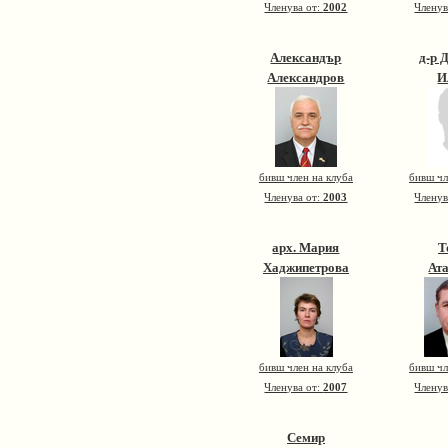
Членува от:
2002
Членув
Александър
д-р 
Александров
И
бивш член на клуба
бивш чл
Членува от:
2003
Членув
арх. Мария
Т
Хаджипетрова
Ат
бивш член на клуба
бивш чл
Членува от:
2007
Членув
Семир