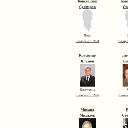
Константин
Кон
Сукнаров
Ов
Член
Членува от:
1993
Членув
Красимир
Лю
Крумов
Ге
Ковчежник
Членува от:
1996
Членув
Михаил
Михалев
Ст