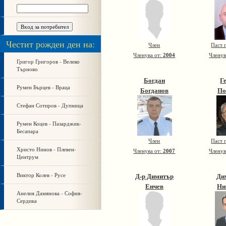
Честит рожден ден на:
Член
Паст 
Членува от:
2004
Членув
Григор Григоров - Велико
Търново
Богдан
Г
Румен Бърцев - Враца
Богданов
По
Стефан Сотиров - Дупница
Румен Коцев - Пазарджик-
Бесапара
Член
Паст 
Христо Нинов - Плевен-
Членува от:
2007
Членув
Центрум
Виктор Колев - Русе
Д-р Димитър
Ди
Енчев
Ни
Анелия Дамянова - София-
Сердика