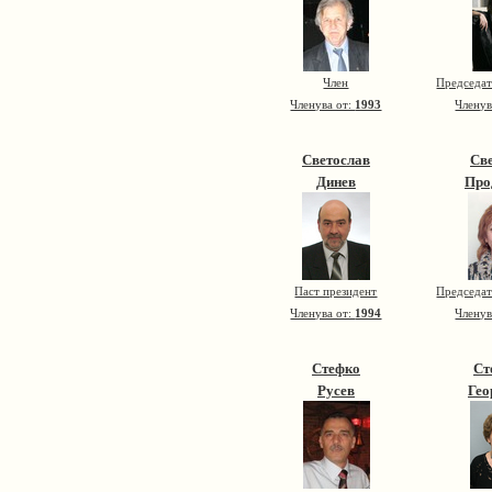
Член
Председат
Членува от:
1993
Членув
Светослав
Св
Динев
Про
Паст президент
Председат
Членува от:
1994
Членув
Стефко
Ст
Русев
Гео