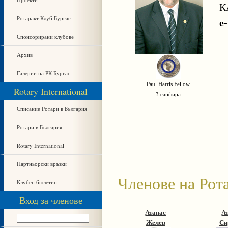
К
Ротаракт Клуб Бургас
e
Спонсорирани клубове
Архив
Галерии на РК Бургас
Paul Harris Fellow
Rotary International
3 сапфира
Списание Ротари в България
Ротари в България
Rotary International
Партньорски връзки
Членове на Рот
Клубен бюлетин
Вход за членове
Атанас
А
Желев
Си