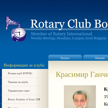
Начало
Новини
Информация за клуба
Красимир Ганч
Ротари клуб БУРГАС
Членове на клуба
К
Управителен съвет
1
Rotary Institute of Zone 20B
К
Проекти