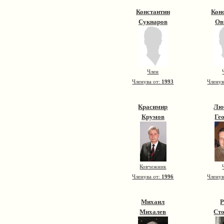
Константин
Кон
Сукнаров
Ов
Член
Членува от:
1993
Членув
Красимир
Лю
Крумов
Ге
Ковчежник
Членува от:
1996
Членув
Михаил
Михалев
Ст