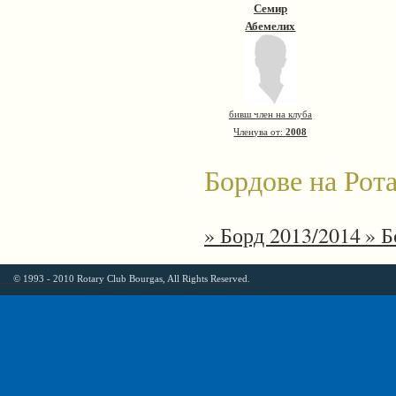
Семир
Абемелих
бивш член на клуба
Членува от:
2008
Бордове на Рота
» Борд 2013/2014
» Б
© 1993 - 2010 Rotary Club Bourgas, All Rights Reserved.