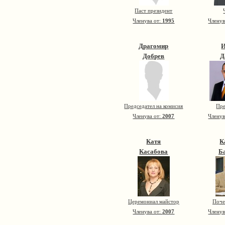
Паст президент
Членува от:
1995
Членув
Драгомир
Добрев
Д
Председател на комисия
Пре
Членува от:
2007
Членув
Катя
К
Касабова
Б
Церемониал майстор
Поче
Членува от:
2007
Членув