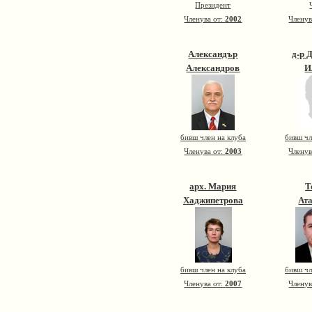
Президент
Членува от:
2002
Членув
Александър
д-р 
Александров
И
бивш член на клуба
бивш чл
Членува от:
2003
Членув
арх. Мария
Т
Хаджипетрова
Ат
бивш член на клуба
бивш чл
Членува от:
2007
Членув