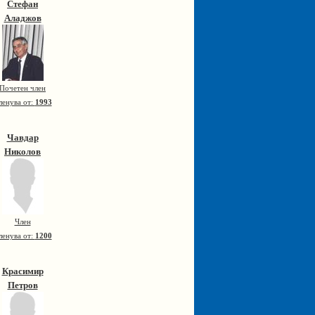
Стефан
Аладжов
Почетен член
ленува от:
1993
Чавдар
Николов
Член
ленува от:
1200
Красимир
Петров