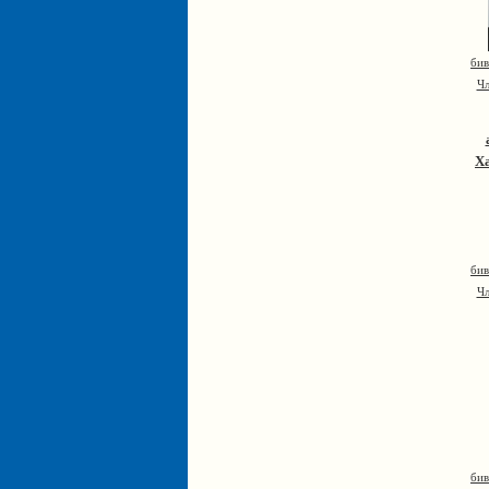
бив
Чл
Х
бив
Чл
бив