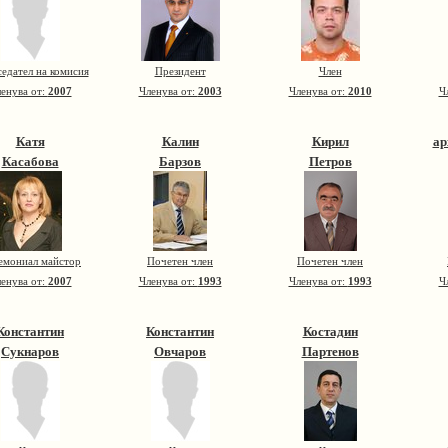
едател на комисия
Президент
Член
енува от:
2007
Членува от:
2003
Членува от:
2010
Ч
Катя
Калин
Кирил
ар
Касабова
Барзов
Петров
емониал майстор
Почетен член
Почетен член
енува от:
2007
Членува от:
1993
Членува от:
1993
Ч
Константин
Константин
Костадин
Сукнаров
Овчаров
Партенов