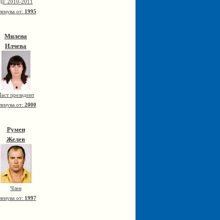
ДГ 2010-2011
ленува от:
1995
Милена
Илчева
аст президент
ленува от:
2000
Румен
Желев
Член
ленува от:
1997