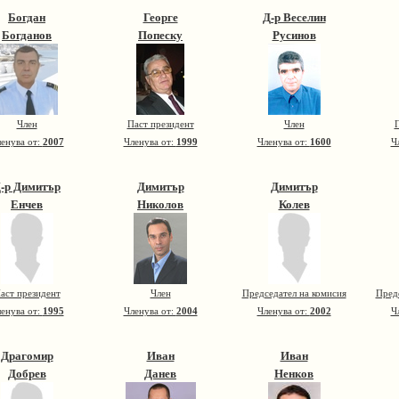
Богдан
Георге
Д-р Веселин
Богданов
Попеску
Русинов
Член
Паст президент
Член
П
енува от:
2007
Членува от:
1999
Членува от:
1600
Ч
-р Димитър
Димитър
Димитър
Енчев
Николов
Колев
аст президент
Член
Председател на комисия
Пред
енува от:
1995
Членува от:
2004
Членува от:
2002
Ч
Драгомир
Иван
Иван
Добрев
Данев
Ненков