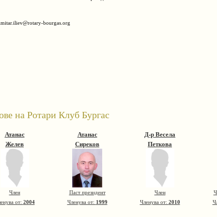
mitar.iliev@rotary-bourgas.org
ове на Ротари Клуб Бургас
Атанас
Атанас
Д-р Весела
Желев
Сиреков
Петкова
Член
Паст президент
Член
Ч
енува от:
2004
Членува от:
1999
Членува от:
2010
Ч