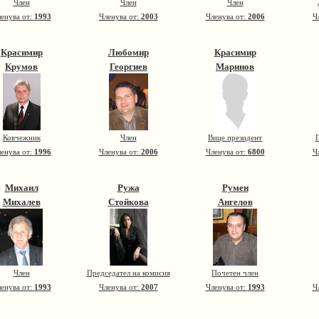
Член
Член
Член
енува от:
1993
Членува от:
2003
Членува от:
2006
Ч
Красимир
Любомир
Красимир
Крумов
Георгиев
Маринов
Ковчежник
Член
Вице президент
П
енува от:
1996
Членува от:
2006
Членува от:
6800
Ч
Михаил
Ружа
Румен
Михалев
Стойкова
Ангелов
Член
Председател на комисия
Почетен член
енува от:
1993
Членува от:
2007
Членува от:
1993
Ч