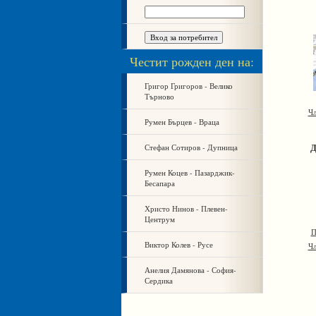
Честит рожден ден на:
Григор Григоров - Велико
Търново
Чл
Румен Бърцев - Враца
Д
Стефан Сотиров - Дупница
Румен Коцев - Пазарджик-
Бесапара
Христо Нинов - Плевен-
Центрум
П
Виктор Колев - Русе
Чл
Анелия Дамянова - София-
Сердика