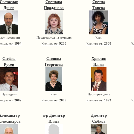
Светослав
Светлана
Светла
Динев
Проданова
Тонева
аст президент
Председател на комисия
Член
енува от:
1994
Членува от:
9200
Членува от:
2008
Ч
Стефко
Стоянка
Христин
Русев
Георгиева
Илиев
Президент
Член
Паст президент
енува от:
2002
Членува от:
2005
Членува от:
1993
Ч
Александър
д-р Димитър
Димитър
лександров
Илиев
Събков