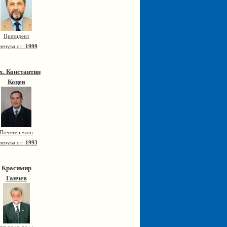
Президент
ленува от:
1999
х. Константин
Коцев
Почетен член
ленува от:
1993
Красимир
Ганчев