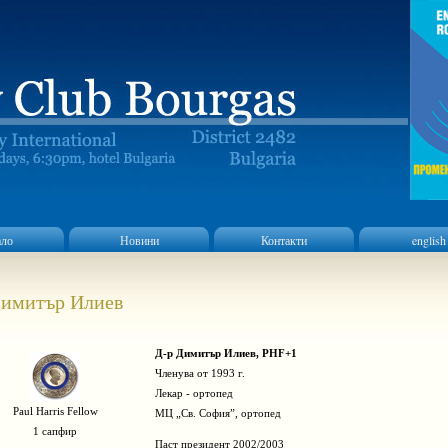
ало
Новини
Контакти
english
Димитър Илиев
Д-р Димитър Илиев, PHF+1
Членува от 1993 г.
Лекар - ортопед
Paul Harris Fellow
МЦ „Св. София”, ортопед
1 сапфир
Паст президент 2002/2003