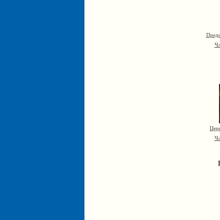
Предс
Чл
Цер
Чл