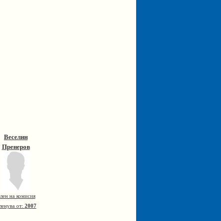
Веселин
Пренеров
лен на комисия
ленува от:
2007