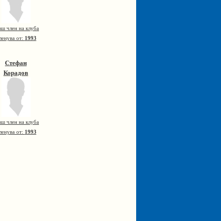
вш член на клуба
ленува от:
1993
Стефан
Корадов
вш член на клуба
ленува от:
1993