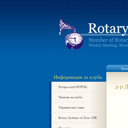
Нач
Информация за клуба
д-р 
Ротари клуб БУРГАС
Членове на клуба
Управителен съвет
Rotary Institute of Zone 20B
Проекти