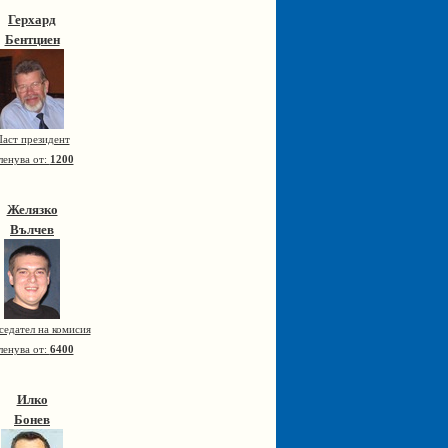
Герхард
Бентциен
аст президент
ленува от:
1200
Желязко
Вълчев
седател на комисия
ленува от:
6400
Илко
Бонев