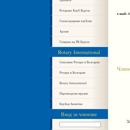
Ротаракт Клуб Бургас
e-mail:
di
Спонсорирани клубове
Архив
Галерии на РК Бургас
Rotary International
Списание Ротари в България
Член
Ротари в България
Rotary International
Партньорски връзки
Клубен бюлетин
Вход за членове
Чл