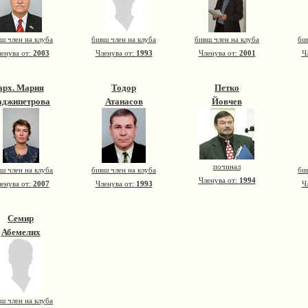
ш член на клуба
бивш член на клуба
бивш член на клуба
би
енува от:
2003
Членува от:
1993
Членува от:
2001
Ч
арх. Мария
Тодор
Петко
аджипетрова
Атанасов
Йовчев
починал
ш член на клуба
бивш член на клуба
би
Членува от:
1994
енува от:
2007
Членува от:
1993
Ч
Семир
Абемелих
ш член на клуба