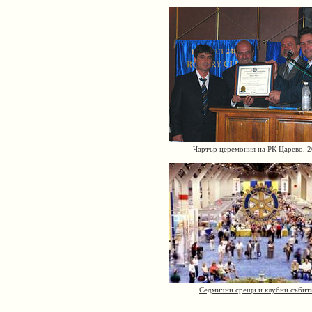
Чартър церемония на РК Царево, 
Седмични срещи и клубни събит