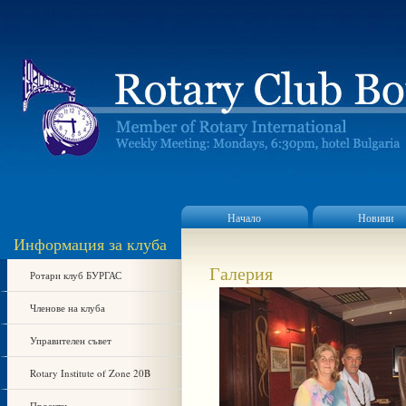
Начало
Новини
Информация за клуба
Галерия
Ротари клуб БУРГАС
Членове на клуба
Управителен съвет
Rotary Institute of Zone 20B
Проекти