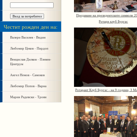
Предаване на президентските символи 2
Ротари клуб Бургас
Честит рожден ден на:
Валери Василев - Видин
Любомир Цеков - Пирдоп
Венцислав Дилков - Плевен-
Центрум
Aнгел Немов - Самоков
Любомир Попов - Варна
Ротаракт Клуб Бургас - на 9 години, 3 М
Марин Радевски - Троян