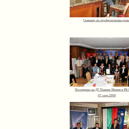
Семинар по професионална етик
Посещение на ДГ Пламен Минев в РК 
07.септ.2009