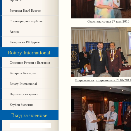
Ротаракт Клуб Бургас
Спонсорирани клубове
Седмична среща 27 юли 2010
Архив
Галерии на РК Бургас
Rotary International
Списание Ротари в България
Ротари в България
Откриване на ротарианската 2010-201
Rotary International
Партньорски връзки
Клубен бюлетин
Вход за членове