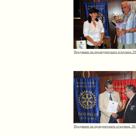
Предаване на президентската огърлица 29
Предаване на прзидентската огърлица. 3