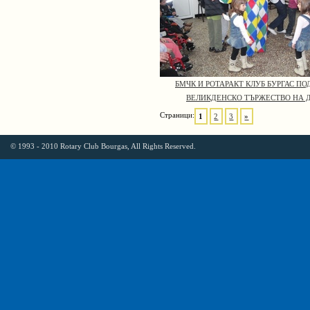
БМЧК И РОТАРАКТ КЛУБ БУРГАС П
ВЕЛИКДЕНСКО ТЪРЖЕСТВО НА 
Страници:
1
2
3
»
© 1993 - 2010 Rotary Club Bourgas, All Rights Reserved.