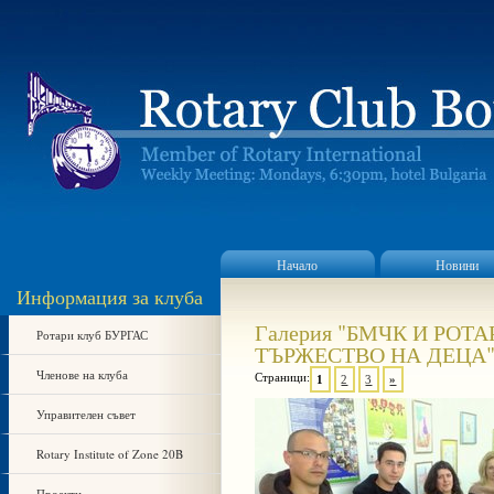
Начало
Новини
Информация за клуба
Галерия "БМЧК И РО
Ротари клуб БУРГАС
ТЪРЖЕСТВО НА ДЕЦА
Членове на клуба
Страници:
1
2
3
»
Управителен съвет
Rotary Institute of Zone 20B
Проекти