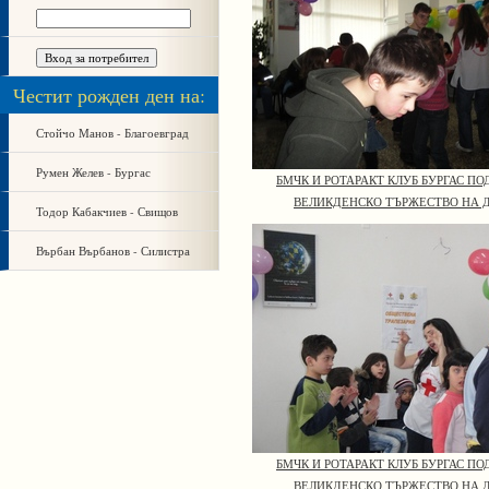
Честит рожден ден на:
Стойчо Манов - Благоевград
Румен Желев - Бургас
БМЧК И РОТАРАКТ КЛУБ БУРГАС П
ВЕЛИКДЕНСКО ТЪРЖЕСТВО НА 
Тодор Кабакчиев - Свищов
Върбан Върбанов - Силистра
БМЧК И РОТАРАКТ КЛУБ БУРГАС П
ВЕЛИКДЕНСКО ТЪРЖЕСТВО НА 