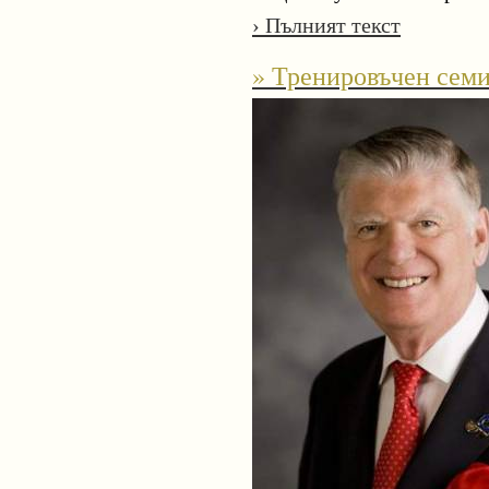
› Пълният текст
» Тренировъчен сем