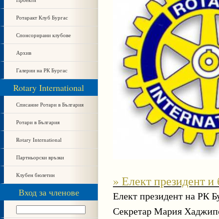
Ротаракт Клуб Бургас
Спонсорирани клубове
Архив
Галерии на РК Бургас
Rotary International
Списание Ротари в България
Ротари в България
Rotary International
Партньорски връзки
Клубен бюлетин
» Елект президент и
Вход за членове
Елект президент на РК Бу
Секретар Мария Хаджипе