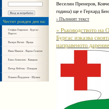
Веселин Пренеров, Ковч
година) ще е Герхард Бе
› Пълният текст
Честит рожден ден на:
» Ръководството на О
Стефан Гевренов - Бургас-
Пиргос
Бургас изказва своят
Валери Вачев - Враца
направеното дарени
Иван Иванов - Варна-Галатея
Емил Алексиев - Каварна
Петър Нейчев - Пловдив
Пламен Йорданов - Шумен