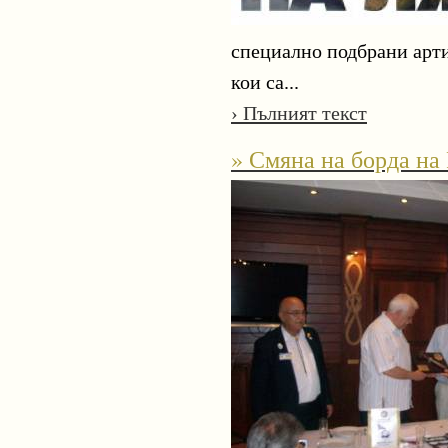
специално подбрани арти
кои са...
› Пълният текст
» Смяна на борда на