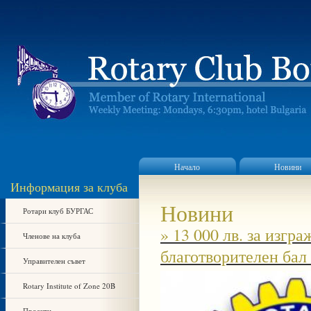
Начало
Новини
Информация за клуба
Новини
Ротари клуб БУРГАС
» 13 000 лв. за изгр
Членове на клуба
благотворителен бал
Управителен съвет
Rotary Institute of Zone 20B
Проекти