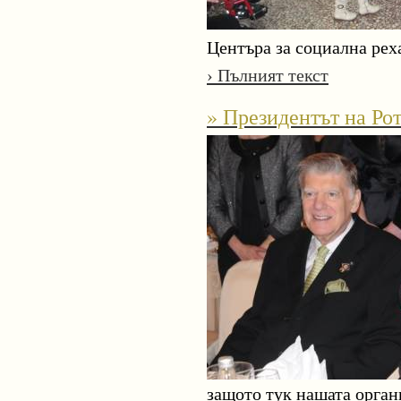
Центъра за социална рех
› Пълният текст
» Президентът на Ро
защото тук нашата орган