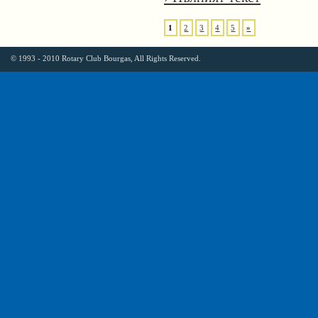
1
2
3
4
5
»
© 1993 - 2010 Rotary Club Bourgas, All Rights Reserved.