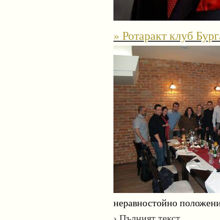
» Ротаракт клуб Бург
неравностойно положение
› Пълният текст