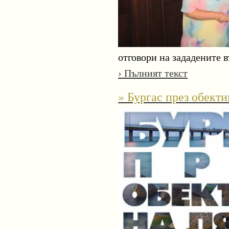
отговори на зададените в
› Пълният текст
» Бургас през обекти