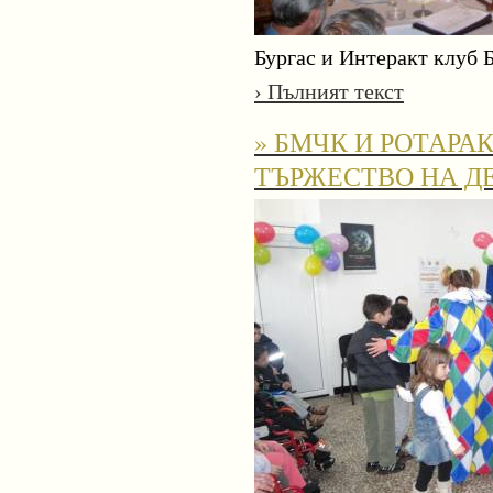
Бургас и Интеракт клуб Бу
› Пълният текст
» БМЧК И РОТАРА
ТЪРЖЕСТВО НА Д