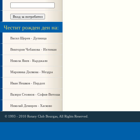
Честит рожден ден на:
Васил Щерев - Дупница
Виктория Чобанова - Ихтиман
Никола Янев - Кърджали
Мариянка Дилкова - Мездра
Иван Нешков - Пирдоп
Валери Стоянов - София-Витоша
Николай Демирев - Хасково
© 1993 - 2010 Rotary Club Bourgas, All Rights Reserved.