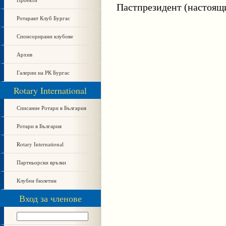
Пастпрезидент (настоящи
Ротаракт Клуб Бургас
Спонсорирани клубове
Архив
Галерии на РК Бургас
Rotary International
Списание Ротари в България
Ротари в България
Rotary International
Партньорски връзки
Клубен бюлетин
Вход за членове