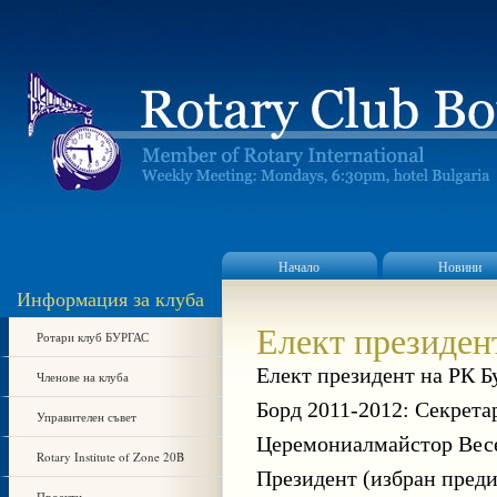
Начало
Новини
Информация за клуба
Елект президен
Ротари клуб БУРГАС
Елект президент на РК Бу
Членове на клуба
Борд 2011-2012: Секрет
Управителен съвет
Церемониалмайстор Весе
Rotary Institute of Zone 20B
Президент (избран преди
Проекти