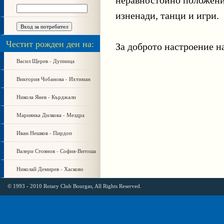
неравностойно положени
изненади, танци и игри.
Честит рожден ден на:
За доброто настроение н
Васил Щерев - Дупница
Виктория Чобанова - Ихтиман
Никола Янев - Кърджали
Мариянка Дилкова - Мездра
Иван Нешков - Пирдоп
Валери Стоянов - София-Витоша
Николай Демирев - Хасково
© 1993 - 2010 Rotary Club Bourgas, All Rights Reserved.