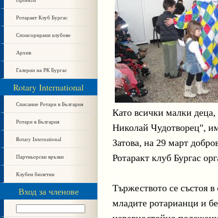
Ротаракт Клуб Бургас
Спонсорирани клубове
Архив
Галерии на РК Бургас
Rotary International
Списание Ротари в България
Като всички малки деца,
Ротари в България
Николай Чудотворец", им
Rotary International
Затова, на 29 март добр
Ротаракт клуб Бургас орг
Партньорски връзки
Клубен бюлетин
Тържеството се състоя в
Вход за членове
младите ротарианци и бе