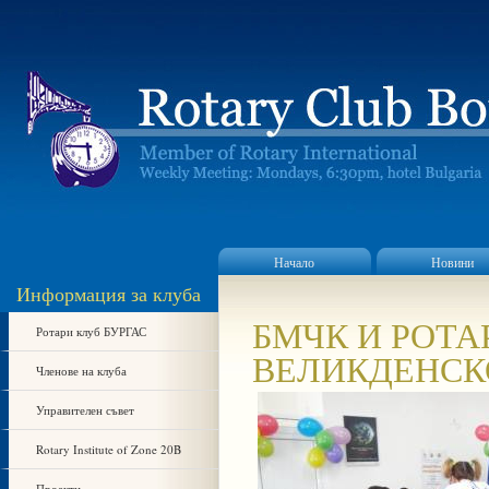
Начало
Новини
Информация за клуба
БМЧК И РОТА
Ротари клуб БУРГАС
ВЕЛИКДЕНСК
Членове на клуба
Управителен съвет
Rotary Institute of Zone 20B
Проекти