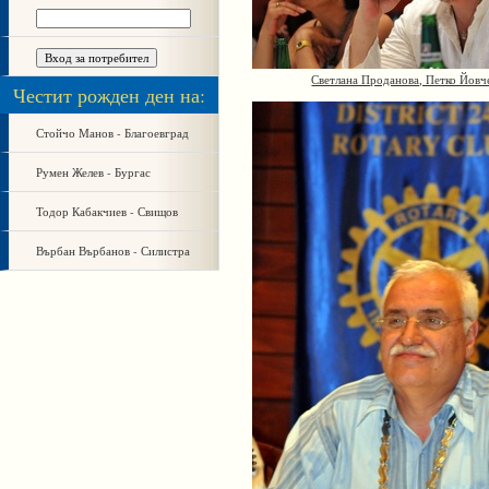
Светлана Проданова, Петко Йовч
Честит рожден ден на:
Стойчо Манов - Благоевград
Румен Желев - Бургас
Тодор Кабакчиев - Свищов
Върбан Върбанов - Силистра