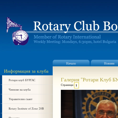
Начало
Новини
Информация за клуба
Галерия "Ротари Клуб Б
Ротари клуб БУРГАС
Страници:
1
Членове на клуба
Управителен съвет
Rotary Institute of Zone 20B
Проекти