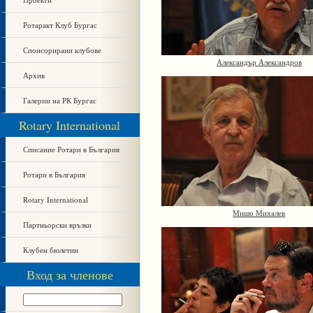
Ротаракт Клуб Бургас
Спонсорирани клубове
Александър Александров
Архив
Галерии на РК Бургас
Rotary International
Списание Ротари в България
Ротари в България
Rotary International
Мишо Михалев
Партньорски връзки
Клубен бюлетин
Вход за членове