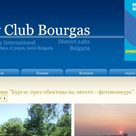
ало
Новини
Контакти
english
рия "Бургас през обектива на лятото - фотоконкурс"
:
1