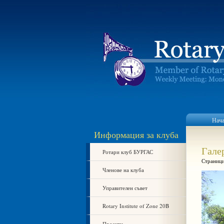
Нач
Информация за клуба
Гале
Ротари клуб БУРГАС
Страници
Членове на клуба
Управителен съвет
Rotary Institute of Zone 20B
Проекти