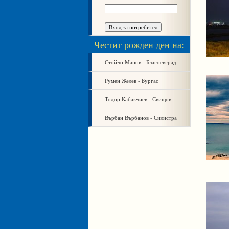
Честит рожден ден на:
Стойчо Манов - Благоевград
Румен Желев - Бургас
Тодор Кабакчиев - Свищов
Върбан Върбанов - Силистра