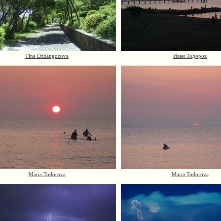
Tina Dzhangozova
Иван Тодоров
Maria Todorova
Maria Todorova