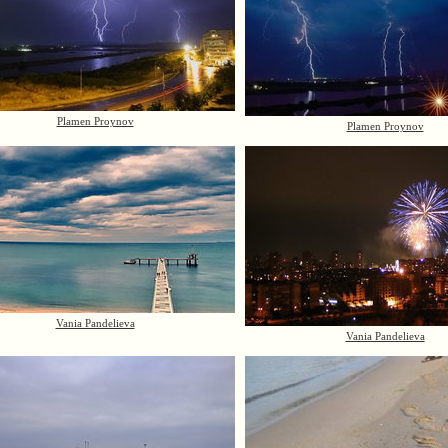
Plamen Proynov
Plamen Proynov
Vania Pandelieva
Vania Pandelieva