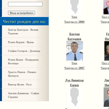
Член
Паст 
Честит рожден ден на:
Членува от:
2004
Членув
Григор Григоров - Велико
Търново
Богдан
Г
Богданов
По
Румен Бърцев - Враца
Стефан Сотиров - Дупница
Румен Коцев - Пазарджик-
Бесапара
Член
Паст 
Членува от:
2007
Членув
Христо Нинов - Плевен-
Центрум
Д-р Димитър
Ди
Виктор Колев - Русе
Енчев
Ни
Анелия Дамянова - София-
Сердика