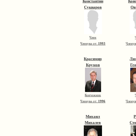
Константин
Кон
Сукнаров
Ов
Член
Членува от:
1993
Членув
Красимир
Лю
Крумов
Ге
Ковчежник
Членува от:
1996
Членув
Михаил
Михалев
Ст