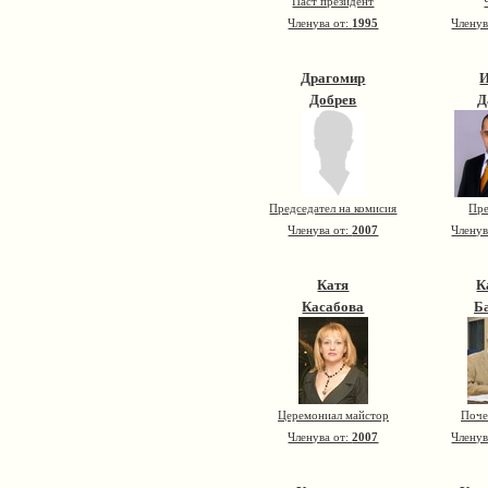
Паст президент
Членува от:
1995
Членув
Драгомир
Добрев
Д
Председател на комисия
Пре
Членува от:
2007
Членув
Катя
К
Касабова
Б
Церемониал майстор
Поче
Членува от:
2007
Членув