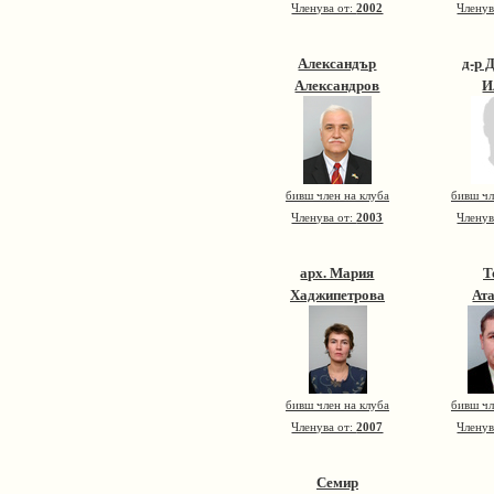
Членува от:
2002
Членув
Александър
д-р 
Александров
И
бивш член на клуба
бивш чл
Членува от:
2003
Членув
арх. Мария
Т
Хаджипетрова
Ат
бивш член на клуба
бивш чл
Членува от:
2007
Членув
Семир