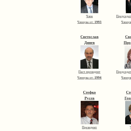
Член
Председат
Членува от:
1993
Членув
Светослав
Св
Динев
Про
Паст президент
Председат
Членува от:
1994
Членув
Стефко
Ст
Русев
Гео
Президент