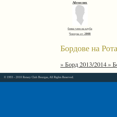
Абемелих
бивш член на клуба
Членува от:
2008
Бордове на Рота
» Борд 2013/2014
» Б
© 1993 - 2010 Rotary Club Bourgas, All Rights Reserved.