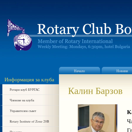
Начало
Новини
Информация за клуба
Калин Барзов
Ротари клуб БУРГАС
Членове на клуба
Управителен съвет
К
Ч
Rotary Institute of Zone 20B
Г
Проекти