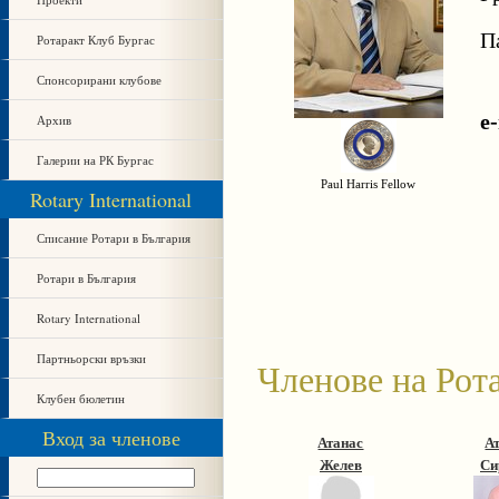
П
Ротаракт Клуб Бургас
Спонсорирани клубове
e
Архив
Галерии на РК Бургас
Paul Harris Fellow
Rotary International
Списание Ротари в България
Ротари в България
Rotary International
Партньорски връзки
Членове на Рот
Клубен бюлетин
Вход за членове
Атанас
А
Желев
Си