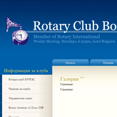
Начало
Новини
Информация за клуба
Галерия ""
Ротари клуб БУРГАС
Страници:
Членове на клуба
Страници:
Управителен съвет
Rotary Institute of Zone 20B
Проекти