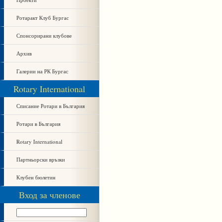
Ротаракт Клуб Бургас
Спонсорирани клубове
Архив
Галерии на РК Бургас
Rotary International
Списание Ротари в България
Ротари в България
Rotary International
Партньорски връзки
Клубен бюлетин
Вход за членове