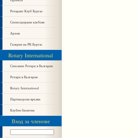
Ротаракт Клуб Бургас
Спонсорирани клубове
Архив
Галерии на РК Бургас
Rotary International
Списание Ротари в България
Ротари в България
Rotary International
Партньорски връзки
Клубен бюлетин
Вход за членове