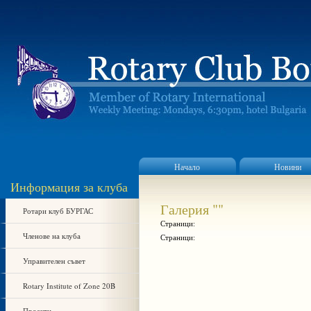
Начало
Новини
Информация за клуба
Галерия ""
Ротари клуб БУРГАС
Страници:
Членове на клуба
Страници:
Управителен съвет
Rotary Institute of Zone 20B
Проекти