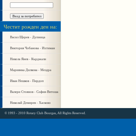
Честит рожден ден на:
Васил Щерев - Дупница
Виктория Чобанова - Ихтиман
Никола Янев - Кърджали
Мариянка Дилкова - Мездра
Иван Нешков - Пирдоп
Валери Стоянов - София-Витоша
Николай Демирев - Хасково
© 1993 - 2010 Rotary Club Bourgas, All Rights Reserved.